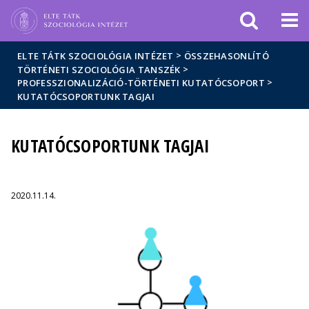
Események
ELTE a
Hírek
sajtóban
>
ELTE TÁTK SZOCIOLÓGIA INTÉZET
ÖSSZEHASONLÍTÓ
>
TÖRTÉNETI SZOCIOLÓGIA TANSZÉK
>
PROFESSZIONALIZÁCIÓ-TÖRTÉNETI KUTATÓCSOPORT
KUTATÓCSOPORTUNK TAGJAI
KUTATÓCSOPORTUNK TAGJAI
2020.11.14.