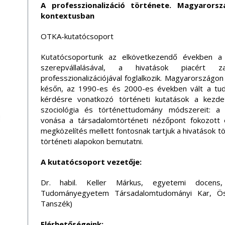
A professzionalizáció története. Magyarors
kontextusban
OTKA-kutatócsoport
Kutatócsoportunk az elkövetkezendő években a h
szerepvállalásával, a hivatások piacért 
professzionalizációjával foglalkozik. Magyarországo
későn, az 1990-es és 2000-es években vált a tud
kérdésre vonatkozó történeti kutatások a kezde
szociológia és történettudomány módszereit: a
vonása a társadalomtörténeti nézőpont fokozott ér
megközelítés mellett fontosnak tartjuk a hivatások 
történeti alapokon bemutatni.
A kutatócsoport vezetője:
Dr. habil. Keller Márkus, egyetemi docens
Tudományegyetem Társadalomtudományi Kar, Össz
Tanszék)
Elérhetőségeink: