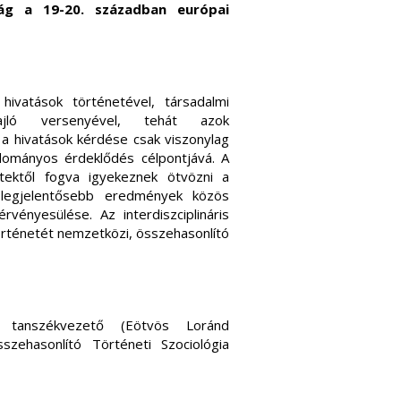
zág a 19-20. században európai
ivatások történetével, társadalmi
zajló versenyével, tehát azok
n a hivatások kérdése csak viszonylag
ományos érdeklődés célpontjává. A
tektől fogva igyekeznek ötvözni a
 legjelentősebb eredmények közös
vényesülése. Az interdiszciplináris
történetét nemzetközi, összehasonlító
, tanszékvezető (Eötvös Loránd
ehasonlító Történeti Szociológia