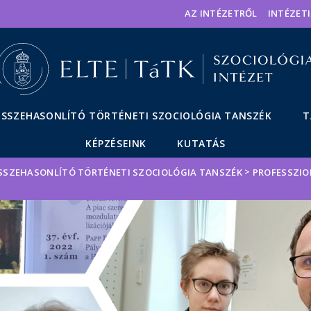
Események
ELTE a
Hírek
AZ INTÉZETRŐL
INTÉZET
sajtóban
SSZEHASONLÍTÓ TÖRTÉNETI SZOCIOLÓGIA TANSZÉK
T
KÉPZÉSEINK
KUTATÁS
>
SSZEHASONLÍTÓ TÖRTÉNETI SZOCIOLÓGIA TANSZÉK
PROFESSZIO